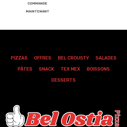
COMMANDE
MAINTENANT
PIZZAS
OFFRES
BEL CROUSTY
SALADES
PÂTES
SNACK
TEX MEX
BOISSONS
DESSERTS