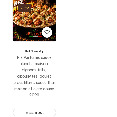
9
,90
€
Bel Crousty
Ajouter
Riz Parfumé, sauce
à la
blanche maison,
oignons frits,
liste
ciboulettes, poulet
croustillant, sauce thaï
d’envies
maison et aigre douce
9€90
PASSER UNE