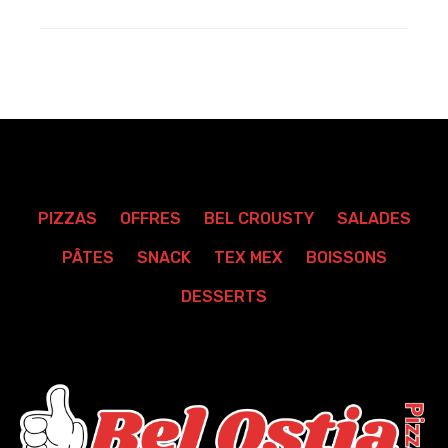
PIZZAS
OFFRES
BEL CROUSTY
SALADES
PÂTES
SNACK
TEX MEX
BOISSONS
DESSERTS