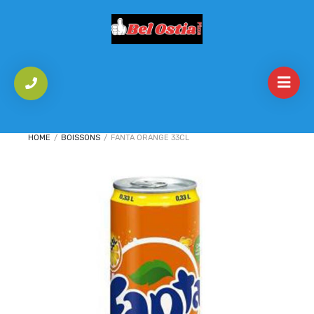
HOME
/
BOISSONS
/
FANTA ORANGE 33CL