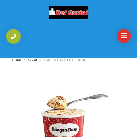
HOME
/
PIZZAS
/
H?AGEN DAZS POT 500ML