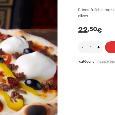
Crème fraîche, mozza
olives
22
,50
€
catégorie
Pizzas Méga