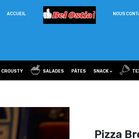
ACCUEIL
NOUS CONT
Un
MOT DE PASSE
*
d
Vo
ac
SE SOUVENIR DE MOI
l’
IDENTIFICATION
no
L CROUSTY
SALADES
PÂTES
SNACK
TE
Mot de passe perdu ?
wichs
Sandwichs
Pizza Br