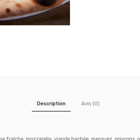
Description
Avis (0)
e fraîche, mozzarella, viande hachée, merguez, poivrons, o