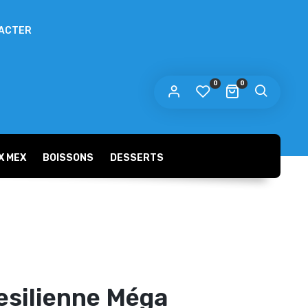
ACTER
 mot de passe sera envoyé vers votre adresse
e messagerie.
0
0
s données personnelles seront utilisées pour vous
compagner au cours de votre visite du site web, gérer
accès à votre compte, et pour d’autres raisons décrites dans
politique de confidentialité
tre
.
X MEX
BOISSONS
DESSERTS
S’ENREGISTRER
Burgers
esilienne Méga