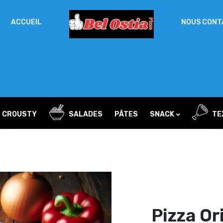
ACCUEIL
NOUS CONT
Un
MOT DE PASSE
*
d
Vo
ac
SE SOUVENIR DE MOI
l’
IDENTIFICATION
no
L CROUSTY
SALADES
PÂTES
SNACK
TE
Mot de passe perdu ?
wichs
Sandwichs
Pizza Or