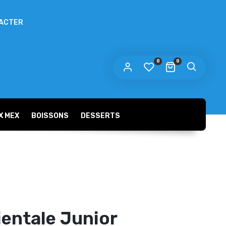
ACTER
 mot de passe sera envoyé vers votre adresse
e messagerie.
0
0
s données personnelles seront utilisées pour vous
compagner au cours de votre visite du site web, gérer
accès à votre compte, et pour d’autres raisons décrites dans
politique de confidentialité
tre
.
X MEX
BOISSONS
DESSERTS
S’ENREGISTRER
Burgers
ientale Junior