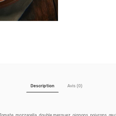
Description
Avis (0)
Tomate, mozzarella, double merguez, oignons, poivrons, œu